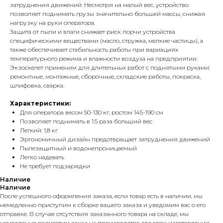
затруднения движений. Несмотря на малый вес, устройство
позволяет поднимать грузы значительно большей массы, снижая
нагрузку на руки оператора.
Защита от пыли и влаги снижает риск порчи устройства
специфическими веществами (масло, стружка, мелкие частицы), а
также обеспечивает стабильность работы при вариациях
температурного режима и влажности воздуха на предприятии.
Экзоскелет применим для длительных работ с поднятыми руками:
ремонтные, монтажные, сборочные, складские работы, покраска,
шлифовка, сварка.
Характеристики:
Для оператора весом 50-130 кг, ростом 145-190 см
Позволяет поднимать в 1.5 раза больший вес
Легкий: 1,8 кг
Эргономичный дизайн предотвращает затруднения движений
Пылезащитный и водонепроницаемый
Легко надевать
Не требует подзарядки
Наличие
Наличие
После успешного оформления заказа, если товар есть в наличии, мы
немедленно приступим к сборке вашего заказа и уведомим вас о его
отправке. В случае отсутствия заказанного товара на складе, мы
немедленно разместим заказ на производстве, где срок изготовления