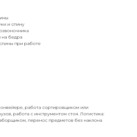
пины
ки и спину
озвоночника
 на бедра
спины при работе
конвейере, работа сортировщиком или
зов, работа с инструментом стоя. Логистика:
аборщиком, перенос предметов без наклона